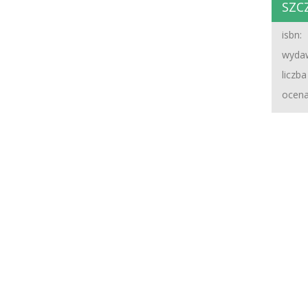
SZC
isbn:
wydaw
liczba
ocena