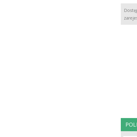
Dostęp
zareje
POL