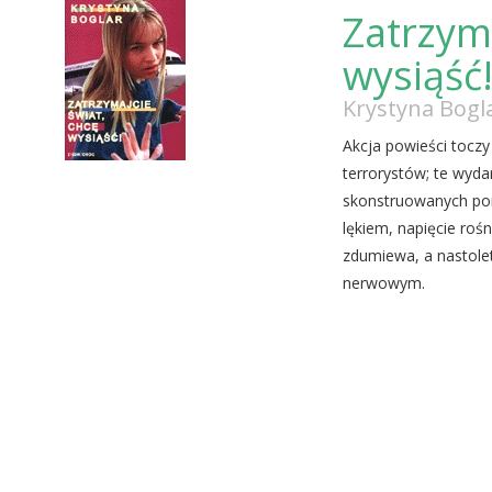
Zatrzyma
wysiąść
Krystyna Bogl
Akcja powieści tocz
terrorystów; te wyda
skonstruowanych por
lękiem, napięcie roś
zdumiewa, a nastole
nerwowym.