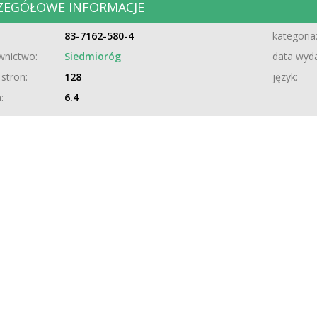
ZEGÓŁOWE INFORMACJE
83-7162-580-4
kategoria
nictwo:
Siedmioróg
data wyda
 stron:
128
język:
:
6.4