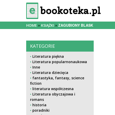
ZAGUBIONY BLASK
HOME
KSIĄŻKI
KATEGORIE
Literatura piękna
Literatura popularnonaukowa
Inne
Literatura dziecięca
fantastyka, fantasy, science
fiction
literatura współczesna
Literatura obyczajowa i
romans
historia
poradniki