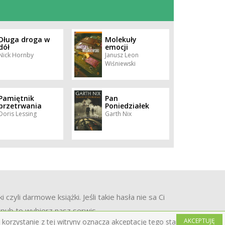
Długa droga w
Molekuły
dół
emocji
Nick Hornby
Janusz Leon
Wiśniewski
Pamiętnik
Pan
przetrwania
Poniedziałek
Doris Lessing
Garth Nix
yli darmowe książki. Jeśli takie hasła nie sa Ci
 epub to wybierz nasz serwis.
AKCEPTUJĘ
korzystanie z tej witryny oznacza akceptację tego stanu rzeczy.