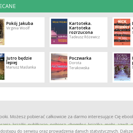
ECANE
Pokój Jakuba
Kartoteka.
Kartoteka
Virginia Woolf
rozrzucona
Tadeusz Różewicz
Jutro będzie
Poczwarka
lepiej
Dorota
Mariusz Maślanka
Terakowska
i. Możesz pobierać całkowicie za darmo interesujące Cię ebooki cz
rania, książki, publikacje, pobierz, chomikuj, książka, mobi, azw3,
 dostępu do serwisu oraz prowadzenia danych statystycznych. Dalsze 