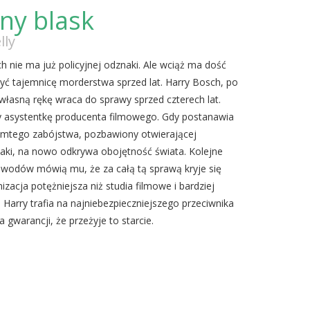
ny blask
lly
 nie ma już policyjnej odznaki. Ale wciąż ma dość
ryć tajemnicę morderstwa sprzed lat. Harry Bosch, po
a własną rękę wraca do sprawy sprzed czterech lat.
asystentkę producenta filmowego. Gdy postanawia
amtego zabójstwa, pozbawiony otwierającej
naki, na nowo odkrywa obojętność świata. Kolejne
wodów mówią mu, że za całą tą sprawą kryje się
zacja potężniejsza niż studia filmowe i bardziej
a. Harry trafia na najniebezpieczniejszego przeciwnika
a gwarancji, że przeżyje to starcie.