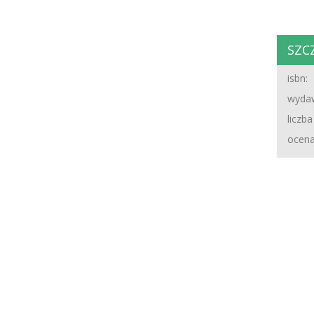
SZC
isbn:
wydaw
liczba
ocena