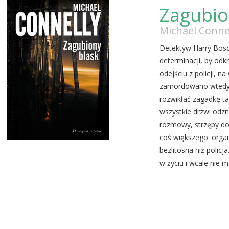
Zagubio
Michael Conne
Detektyw Harry Bosch
determinacji, by odk
odejściu z policji, n
zamordowano wtedy 
rozwikłać zagadkę t
wszystkie drzwi odz
rozmowy, strzępy do
coś większego: organi
bezlitosna niż policj
w życiu i wcale nie m