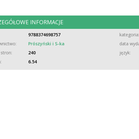
ZEGÓŁOWE INFORMACJE
9788374698757
kategoria
nictwo:
Prószyński i S-ka
data wyda
 stron:
240
język:
:
6.54