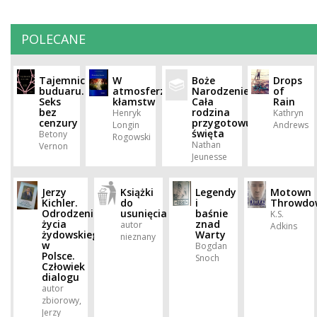
POLECANE
Tajemnice
W
Boże
Drops
buduaru.
atmosferze
Narodzenie.
of
Seks
kłamstw
Cała
Rain
bez
rodzina
Henryk
Kathryn
cenzury
przygotowuje
Longin
Andrews
święta
Betony
Rogowski
Nathan
Vernon
Jeunesse
Jerzy
Książki
Legendy
Motown
Kichler.
do
i
Throwdo
Odrodzenie
usunięcia
baśnie
K.S.
życia
znad
autor
Adkins
żydowskiego
Warty
nieznany
w
Bogdan
Polsce.
Snoch
Człowiek
dialogu
autor
zbiorowy,
Jerzy