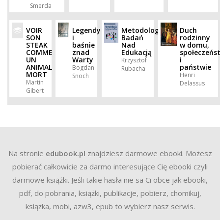
Smerda
VOIR
Legendy
Metodologia
Duch
SON
i
Badań
rodzinny
STEAK
baśnie
Nad
w domu,
COMME
znad
Edukacją
społeczeńs
UN
Warty
i
Krzysztof
ANIMAL
państwie
Bogdan
Rubacha
MORT
Henri
Snoch
Martin
Delassus
Gibert
Na stronie
edubook.pl
znajdziesz darmowe ebooki. Możesz
pobierać całkowicie za darmo interesujące Cię ebooki czyli
darmowe książki. Jeśli takie hasła nie sa Ci obce jak ebooki,
pdf, do pobrania, książki, publikacje, pobierz, chomikuj,
książka, mobi, azw3, epub to wybierz nasz serwis.