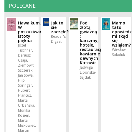
POLECANE
Hawaikum.
Jak to
Pod
Mamo i
W
sie
złotą
tato
poszukiwaniu
zaczęło?
gwiazdą
opowiedz
istoty
:
mi skąd
Reader's
piękna
karczmy,
się
Digest
hotele,
wziąłem?
Józef
restauracje,
Wiesław
Tischner,
kawiarnie
Sokoluk
Dariusz
dawnych
Czaja,
Katowic
Ziemowit
Jadwiga
Szczerek,
Lipońska-
Jan Sowa,
Sajdak
Filip
Springer,
Hubert
Francuz,
Marta
Urbańska,
Monika
Kozień,
Marta
Miskowiec,
Marcin