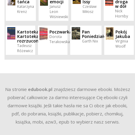
tańca
emocji
Issy
droga
w dół
Katarzyna
Janusz
Czesław
Nick
Krenz
Leon
Miłosz
Hornby
Wiśniewski
Kartoteka.
Poczwarka
Pan
Pokój
Kartoteka
Poniedziałek
Jakuba
Dorota
rozrzucona
Garth Nix
Virginia
Terakowska
Tadeusz
Woolf
Różewicz
Na stronie
edubook.pl
znajdziesz darmowe ebooki. Możesz
pobierać całkowicie za darmo interesujące Cię ebooki czyli
darmowe książki. Jeśli takie hasła nie sa Ci obce jak ebooki,
pdf, do pobrania, książki, publikacje, pobierz, chomikuj,
książka, mobi, azw3, epub to wybierz nasz serwis.