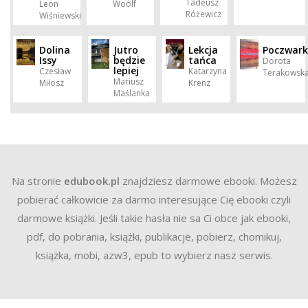
Tadeusz
Leon
Woolf
Różewicz
Wiśniewski
Dolina
Jutro
Lekcja
Poczwar
Issy
będzie
tańca
Dorota
lepiej
Czesław
Katarzyna
Terakowsk
Mariusz
Miłosz
Krenz
Maślanka
Na stronie
edubook.pl
znajdziesz darmowe ebooki. Możesz
pobierać całkowicie za darmo interesujące Cię ebooki czyli
darmowe książki. Jeśli takie hasła nie sa Ci obce jak ebooki,
pdf, do pobrania, książki, publikacje, pobierz, chomikuj,
książka, mobi, azw3, epub to wybierz nasz serwis.