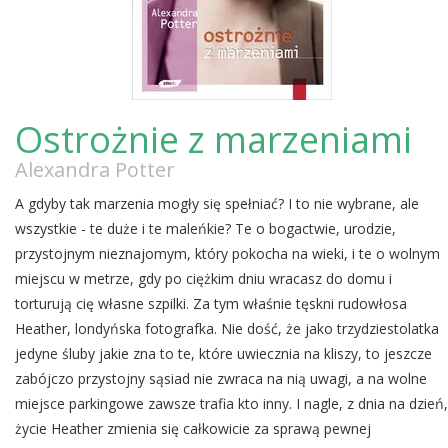
Ostrożnie z marzeniami
Alexandra Potter
A gdyby tak marzenia mogły się spełniać? I to nie wybrane, ale
wszystkie - te duże i te maleńkie? Te o bogactwie, urodzie,
przystojnym nieznajomym, który pokocha na wieki, i te o wolnym
miejscu w metrze, gdy po ciężkim dniu wracasz do domu i
torturują cię własne szpilki. Za tym właśnie tęskni rudowłosa
Heather, londyńska fotografka. Nie dość, że jako trzydziestolatka
jedyne śluby jakie zna to te, które uwiecznia na kliszy, to jeszcze
zabójczo przystojny sąsiad nie zwraca na nią uwagi, a na wolne
miejsce parkingowe zawsze trafia kto inny. I nagle, z dnia na dzień,
życie Heather zmienia się całkowicie za sprawą pewnej