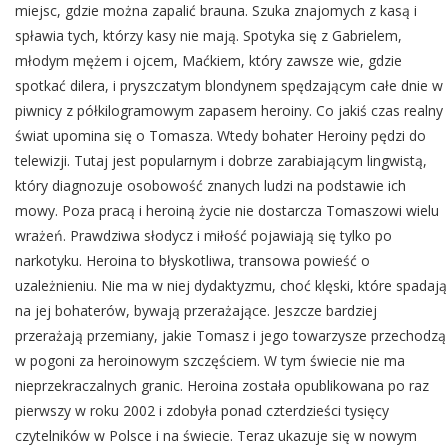
miejsc, gdzie można zapalić brauna. Szuka znajomych z kasą i
spławia tych, którzy kasy nie mają. Spotyka się z Gabrielem,
młodym mężem i ojcem, Maćkiem, który zawsze wie, gdzie
spotkać dilera, i pryszczatym blondynem spędzającym całe dnie w
piwnicy z półkilogramowym zapasem heroiny. Co jakiś czas realny
świat upomina się o Tomasza. Wtedy bohater Heroiny pędzi do
telewizji. Tutaj jest popularnym i dobrze zarabiającym lingwistą,
który diagnozuje osobowość znanych ludzi na podstawie ich
mowy. Poza pracą i heroiną życie nie dostarcza Tomaszowi wielu
wrażeń. Prawdziwa słodycz i miłość pojawiają się tylko po
narkotyku. Heroina to błyskotliwa, transowa powieść o
uzależnieniu. Nie ma w niej dydaktyzmu, choć klęski, które spadają
na jej bohaterów, bywają przerażające. Jeszcze bardziej
przerażają przemiany, jakie Tomasz i jego towarzysze przechodzą
w pogoni za heroinowym szczęściem. W tym świecie nie ma
nieprzekraczalnych granic. Heroina została opublikowana po raz
pierwszy w roku 2002 i zdobyła ponad czterdzieści tysięcy
czytelników w Polsce i na świecie. Teraz ukazuje się w nowym