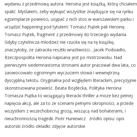
wydaniu z przedmową autora. Heroina jest książką, którą chciałem
spalić. Myślałem, żeby wykupić wszystkie znajdujące się na rynku
egzemplarze powieści, usypać z nich stos w warszawskim parku i
urządzić happening pod tytułem: Tomasz Piątek pali Heroinę.
Tomasz Piątek, fragment z przedmowy do trzeciego wydania
Gdyby czytelnicza młodzież nie rzuciła się na tę książkę,
znaczyłoby, że zatraciła resztki wrażliwości... Jacek Podsiadło,
Rzeczpospolita Heroina napisana jest po mistrzowsku. Nad
pierwszymi siedemnastoma stronami autor pracował dwa lata, co
zaowocowało ogromnym wyczuciem słowa i wewnętrzną
dyscypliną tekstu. Oryginalna pod względem literackim, precyzyjnie
skonstruowana powieść. Beata Bojdecka, Polityka Heroina
Tomasza Piątka to wciągający literacki thriller a może bez pełnej
napięcia akcji, ale za to ze scenami pełnymi okropności, a przede
wszystkim z wszechobecną grozą, wiszącą nad bohaterami, i
nieuchronnością tragedii. Piotr Huniewicz źródło opisu: opis
autorski źródło okładki: zdjęcie autorskie