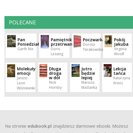
POLECANE
Pan
Pamiętnik
Poczwarka
Pokój
Poniedziałek
przetrwania
Jakuba
Dorota
Garth Nix
Doris
Virginia
Terakowska
Lessing
Woolf
Molekuły
Długa
Jutro
Lekcja
emocji
droga
będzie
tańca
w dół
lepiej
Janusz
Katarzyna
Nick
Mariusz
Leon
Krenz
Hornby
Maślanka
Wiśniewski
Na stronie
edubook.pl
znajdziesz darmowe ebooki. Możesz