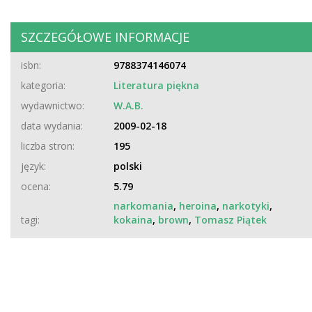
SZCZEGÓŁOWE INFORMACJE
isbn:
9788374146074
kategoria:
Literatura piękna
wydawnictwo:
W.A.B.
data wydania:
2009-02-18
liczba stron:
195
język:
polski
ocena:
5.79
narkomania
,
heroina
,
narkotyki
,
tagi:
kokaina
,
brown
,
Tomasz Piątek