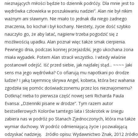
nieznających miłości będzie to dziennik podróży. Dla mnie jest to
wędrówka człowieka w poszukiwaniu nadziei”. Alan nie był nikim
ważnym ani sławnym. Nie miało to jednak dla niego żadnego
znaczenia, bo kochał i był kochany. Niestety, życie dość szybko
nauczyło go, że aby latać, najpierw trzeba pogodzić się z
możliwością upadku. Alan poznał więc także smak cierpienia.
Pewnego dnia, podczas konnej przejażdżki, jego ukochana żona
miała wypadek. Potem Alan stracił wszystko. I wtedy właśnie
postanowił odejść. Iść przed siebie, jak najdalej stąd... ~~~~ Jaki
sens ma jego wędrówka? Co ofiarują mu napotkani po drodze
ludzie? I jaką tajemnicę skrywa Angel, kobieta, która bez wahania
zgodziła się pomóc doświadczonemu przez los nieznajomemu?
Dotknąć nieba to pierwsza część nowej serii Richarda Paula
Evansa: „Dzienniki pisane w drodze”. Tym razem autor
bestsellerowych Kolorów tamtego lata i Stokrotek w śniegu
zabiera nas w podróż po Stanach Zjednoczonych, która ma także
wymiar duchowy. W podróż odmieniającą życie i pozwalającą
odzyskać nadzieję. źródło opisu: Wydawnictwo Znak, 2012 źródło