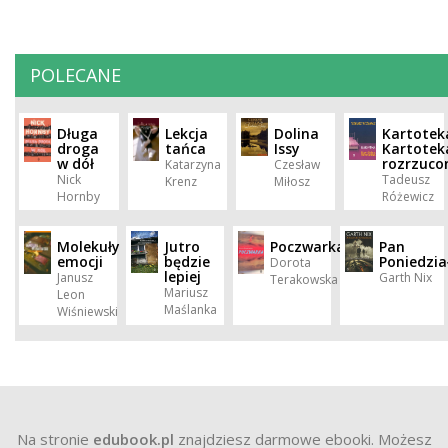
POLECANE
Długa
Lekcja
Dolina
Kartotek
droga
tańca
Issy
Kartotek
w dół
rozrzuco
Katarzyna
Czesław
Nick
Tadeusz
Krenz
Miłosz
Hornby
Różewicz
Molekuły
Jutro
Poczwarka
Pan
emocji
będzie
Poniedzia
Dorota
lepiej
Janusz
Garth Nix
Terakowska
Mariusz
Leon
Maślanka
Wiśniewski
Na stronie
edubook.pl
znajdziesz darmowe ebooki. Możesz