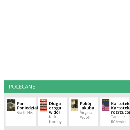
POLECANE
Pan
Długa
Pokój
Kartotek
Poniedziałek
droga
Jakuba
Kartotek
w dół
rozrzuco
Garth Nix
Virginia
Nick
Tadeusz
Woolf
Hornby
Różewicz