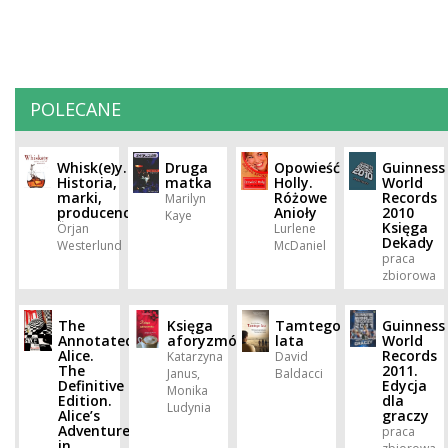
POLECANE
Whisk(e)y.
Druga
Opowieść
Guinness
Historia,
matka
Holly.
World
marki,
Różowe
Records
Marilyn
producenci
Anioły
2010
Kaye
Księga
Örjan
Lurlene
Dekady
Westerlund
McDaniel
praca
zbiorowa
The
Księga
Tamtego
Guinness
Annotated
aforyzmów
lata
World
Alice.
Records
Katarzyna
David
The
2011.
Janus,
Baldacci
Definitive
Edycja
Monika
Edition.
dla
Ludynia
Alice’s
graczy
Adventures
praca
in