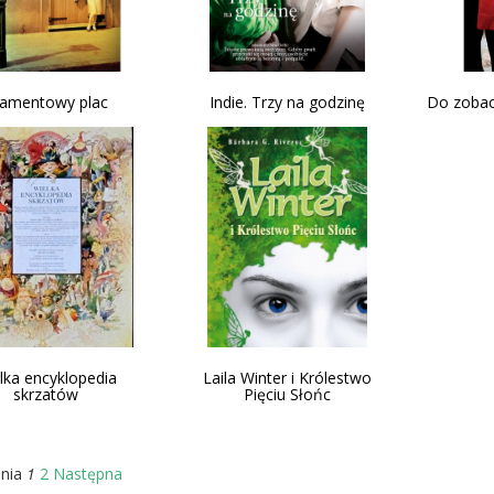
amentowy plac
Indie. Trzy na godzinę
Do zobac
lka encyklopedia
Laila Winter i Królestwo
skrzatów
Pięciu Słońc
1
nia
2
Następna