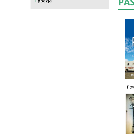
PA
poezja
Pow