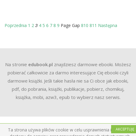
3
Poprzednia
1
2
4
5
6
7
8
9
Page Gap
810
811
Następna
Na stronie
edubook.pl
znajdziesz darmowe ebooki. Możesz
pobierać całkowicie za darmo interesujące Cię ebooki czyli
darmowe książki. Jeśli takie hasła nie sa Ci obce jak ebooki,
pdf, do pobrania, książki, publikacje, pobierz, chomikuj,
książka, mobi, azw3, epub to wybierz nasz serwis.
AKCEPTUJĘ
Ta strona używa plików cookie w celu usprawnienia i ułatwienia