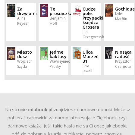
Za
Te
Cudze
Gothique
drzwiami
prosiaczka
pole.
Kyle
Przypadki
Alina
Benjamin
Marffin
księdza
Reyes
Hoff
Grosera
Jan
Grzegorczyk
Miasto
Jędrne
Ulica
Niosąca
dusz
kaktusy
Marzeń
radość
31
Wojciech
Wawrzyniec
Krzysztof
Lisa
Szyda
Prusky
Czarnota
Jewell
Na stronie
edubook.pl
znajdziesz darmowe ebooki. Możesz
pobierać całkowicie za darmo interesujące Cię ebooki czyli
darmowe książki. Jeśli takie hasła nie sa Ci obce jak ebooki,
pdf, do pobrania, książki, publikacje, pobierz, chomikuj,