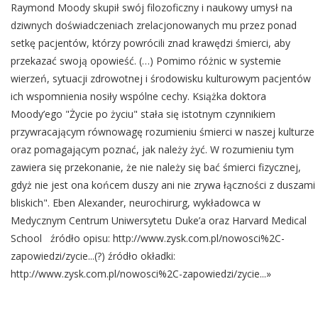
Raymond Moody skupił swój filozoficzny i naukowy umysł na
dziwnych doświadczeniach zrelacjonowanych mu przez ponad
setkę pacjentów, którzy powrócili znad krawędzi śmierci, aby
przekazać swoją opowieść. (…) Pomimo różnic w systemie
wierzeń, sytuacji zdrowotnej i środowisku kulturowym pacjentów
ich wspomnienia nosiły wspólne cechy. Książka doktora
Moody’ego "Życie po życiu" stała się istotnym czynnikiem
przywracającym równowagę rozumieniu śmierci w naszej kulturze
oraz pomagającym poznać, jak należy żyć. W rozumieniu tym
zawiera się przekonanie, że nie należy się bać śmierci fizycznej,
gdyż nie jest ona końcem duszy ani nie zrywa łączności z duszami
bliskich". Eben Alexander, neurochirurg, wykładowca w
Medycznym Centrum Uniwersytetu Duke’a oraz Harvard Medical
School źródło opisu: http://www.zysk.com.pl/nowosci%2C-
zapowiedzi/zycie...(?) źródło okładki:
http://www.zysk.com.pl/nowosci%2C-zapowiedzi/zycie...»