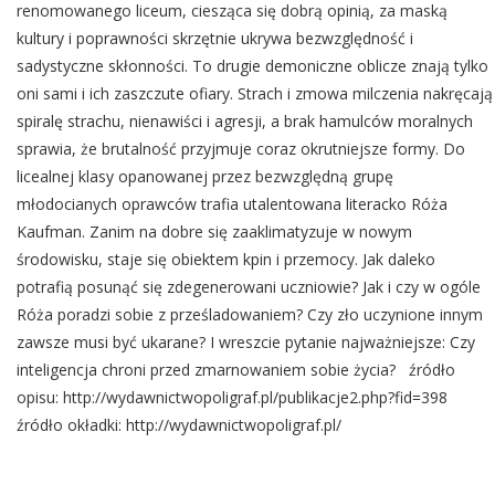
renomowanego liceum, ciesząca się dobrą opinią, za maską
kultury i poprawności skrzętnie ukrywa bezwzględność i
sadystyczne skłonności. To drugie demoniczne oblicze znają tylko
oni sami i ich zaszczute ofiary. Strach i zmowa milczenia nakręcają
spiralę strachu, nienawiści i agresji, a brak hamulców moralnych
sprawia, że brutalność przyjmuje coraz okrutniejsze formy. Do
licealnej klasy opanowanej przez bezwzględną grupę
młodocianych oprawców trafia utalentowana literacko Róża
Kaufman. Zanim na dobre się zaaklimatyzuje w nowym
środowisku, staje się obiektem kpin i przemocy. Jak daleko
potrafią posunąć się zdegenerowani uczniowie? Jak i czy w ogóle
Róża poradzi sobie z prześladowaniem? Czy zło uczynione innym
zawsze musi być ukarane? I wreszcie pytanie najważniejsze: Czy
inteligencja chroni przed zmarnowaniem sobie życia? źródło
opisu: http://wydawnictwopoligraf.pl/publikacje2.php?fid=398
źródło okładki: http://wydawnictwopoligraf.pl/