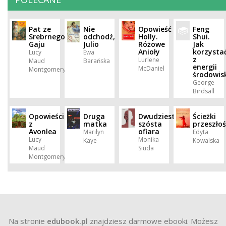
Pat ze
Nie
Opowieść
Feng
Srebrnego
odchodź,
Holly.
Shui.
Gaju
Julio
Różowe
Jak
Anioły
korzysta
Lucy
Ewa
z
Lurlene
Maud
Barańska
energii
McDaniel
Montgomery
środowis
George
Birdsall
Opowieści
Druga
Dwudziesta
Ścieżki
z
matka
szósta
przeszłoś
Avonlea
ofiara
Marilyn
Edyta
Lucy
Monika
Kaye
Kowalska
Maud
Siuda
Montgomery
Na stronie
edubook.pl
znajdziesz darmowe ebooki. Możesz