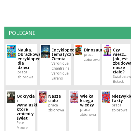
POLECANE
Nauka.
Encyklopedia
Dinozaury
Czy
Obrazkowa
tematyczna.
wiesz...
praca
encyklopedia
Ziemia
Jak jest
zbiorowa
dla
zbudow
Veronique
dzieci
nasze
Chantraine,
ciało?
praca
Veronique
Swiatosła
zbiorowa
Sarano
Bułacki
Odkrycia
Nasze
Wielka
Niezwykł
i
ciało
księga
fakty
wynalazki,
wiedzy
praca
praca
które
praca
zbiorowa
zbiorowa
zmieniły
zbiorowa
świat
Pete
Moore