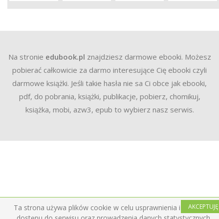
Na stronie
edubook.pl
znajdziesz darmowe ebooki. Możesz
pobierać całkowicie za darmo interesujące Cię ebooki czyli
darmowe książki. Jeśli takie hasła nie sa Ci obce jak ebooki,
pdf, do pobrania, książki, publikacje, pobierz, chomikuj,
książka, mobi, azw3, epub to wybierz nasz serwis.
AKCEPTUJĘ
Ta strona używa plików cookie w celu usprawnienia i ułatwienia
dostępu do serwisu oraz prowadzenia danych statystycznych.