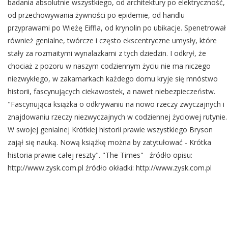
badania absolutnie wszystkiego, od architektury po elektryczność,
od przechowywania żywności po epidemie, od handlu
przyprawami po Wieżę Eiffla, od krynolin po ubikacje. Spenetrował
również genialne, twórcze i często ekscentryczne umysły, które
stały za rozmaitymi wynalazkami z tych dziedzin. I odkrył, że
chociaż z pozoru w naszym codziennym życiu nie ma niczego
niezwykłego, w zakamarkach każdego domu kryje się mnóstwo
historii, fascynujących ciekawostek, a nawet niebezpieczeństw.
"Fascynująca książka o odkrywaniu na nowo rzeczy zwyczajnych i
znajdowaniu rzeczy niezwyczajnych w codziennej życiowej rutynie.
W swojej genialnej Krótkiej historii prawie wszystkiego Bryson
zajął się nauką. Nową książkę można by zatytułować - Krótka
historia prawie całej reszty". "The Times" źródło opisu:
http://www.zysk.com.pl źródło okładki: http://www.zysk.com.pl