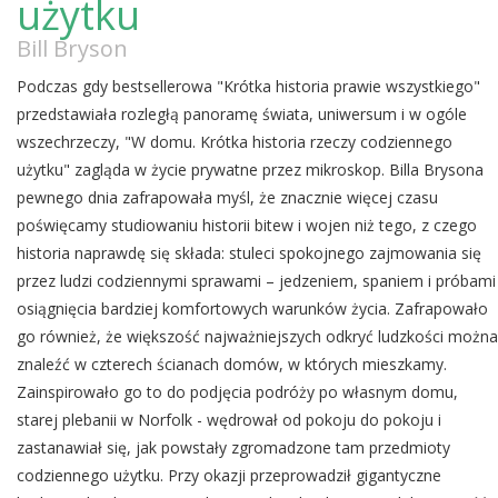
użytku
Bill Bryson
Podczas gdy bestsellerowa "Krótka historia prawie wszystkiego"
przedstawiała rozległą panoramę świata, uniwersum i w ogóle
wszechrzeczy, "W domu. Krótka historia rzeczy codziennego
użytku" zagląda w życie prywatne przez mikroskop. Billa Brysona
pewnego dnia zafrapowała myśl, że znacznie więcej czasu
poświęcamy studiowaniu historii bitew i wojen niż tego, z czego
historia naprawdę się składa: stuleci spokojnego zajmowania się
przez ludzi codziennymi sprawami – jedzeniem, spaniem i próbami
osiągnięcia bardziej komfortowych warunków życia. Zafrapowało
go również, że większość najważniejszych odkryć ludzkości można
znaleźć w czterech ścianach domów, w których mieszkamy.
Zainspirowało go to do podjęcia podróży po własnym domu,
starej plebanii w Norfolk - wędrował od pokoju do pokoju i
zastanawiał się, jak powstały zgromadzone tam przedmioty
codziennego użytku. Przy okazji przeprowadził gigantyczne