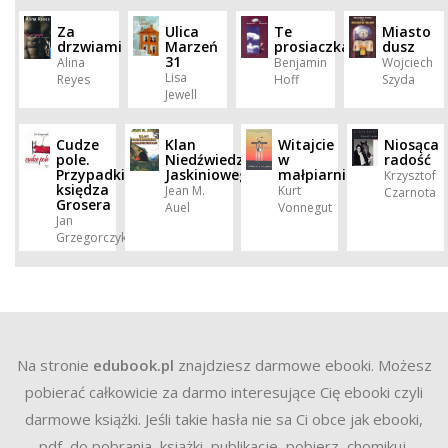
Za
Ulica
Te
Miasto
drzwiami
Marzeń
prosiaczka
dusz
31
Alina
Benjamin
Wojciech
Lisa
Reyes
Hoff
Szyda
Jewell
Cudze
Klan
Witajcie
Niosąca
pole.
Niedźwiedzia
w
radość
Przypadki
Jaskiniowego
małpiarni
Krzysztof
księdza
Jean M.
Kurt
Czarnota
Grosera
Auel
Vonnegut
Jan
Grzegorczyk
Na stronie
edubook.pl
znajdziesz darmowe ebooki. Możesz
pobierać całkowicie za darmo interesujące Cię ebooki czyli
darmowe książki. Jeśli takie hasła nie sa Ci obce jak ebooki,
pdf, do pobrania, książki, publikacje, pobierz, chomikuj,