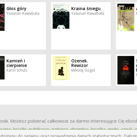
Głos góry
Kraina śniegu
Yasunari Kawabata
Yasunari Kawabata
Kamień i
Ożenek.
cierpienie
Rewizor
Karol Schulz
Mikołaj Gogol
i. Możesz pobierać całkowicie za darmo interesujące Cię ebooki cz
rania, książki, publikacje, pobierz, chomikuj, książka, mobi, azw3,
 dostępu do serwisu oraz prowadzenia danych statystycznych. Dalsze 