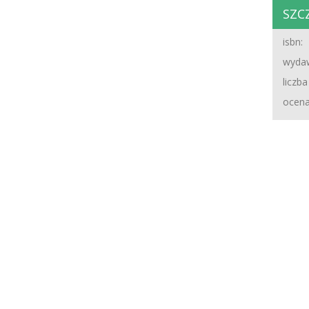
SZC
isbn:
wydaw
liczba
ocena