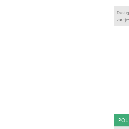
Dostęp
zareje
POL