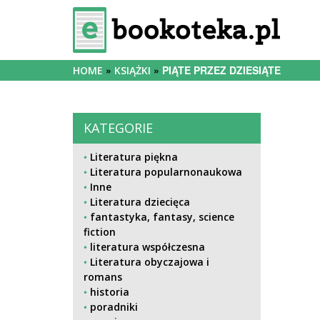
PIĄTE PRZEZ DZIESIĄTE
HOME
KSIĄŻKI
KATEGORIE
Literatura piękna
Literatura popularnonaukowa
Inne
Literatura dziecięca
fantastyka, fantasy, science
fiction
literatura współczesna
Literatura obyczajowa i
romans
historia
poradniki