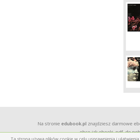
Na stronie
edubook.pl
znajdziesz darmowe ebook
obce jak ebooki, pdf, do pob
Ta strona używa plików cookie w celu usprawnienia i ułatwienia