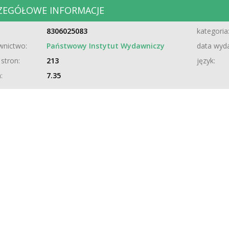
ZEGÓŁOWE INFORMACJE
8306025083
kategoria
nictwo:
Państwowy Instytut Wydawniczy
data wyda
 stron:
213
język:
:
7.35