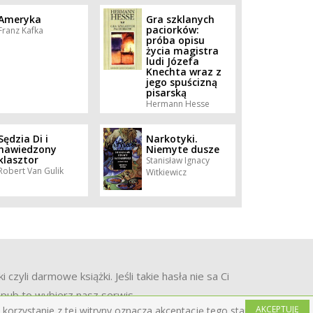
Ameryka
Gra szklanych
paciorków:
Franz Kafka
próba opisu
życia magistra
ludi Józefa
Knechta wraz z
jego spuścizną
pisarską
Hermann Hesse
Sędzia Di i
Narkotyki.
nawiedzony
Niemyte dusze
klasztor
Stanisław Ignacy
Robert Van Gulik
Witkiewicz
yli darmowe książki. Jeśli takie hasła nie sa Ci
 epub to wybierz nasz serwis.
AKCEPTUJĘ
korzystanie z tej witryny oznacza akceptację tego stanu rzeczy.