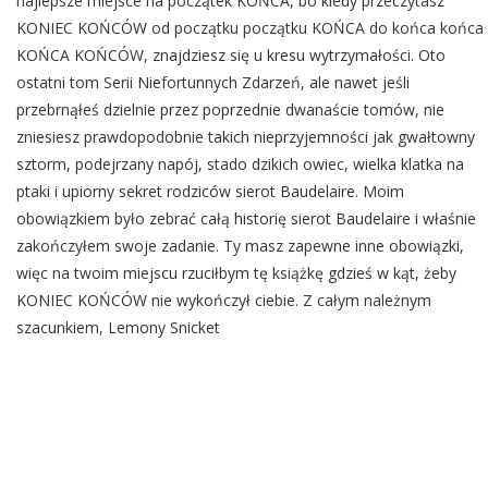
najlepsze miejsce na początek KOŃCA, bo kiedy przeczytasz
KONIEC KOŃCÓW od początku początku KOŃCA do końca końca
KOŃCA KOŃCÓW, znajdziesz się u kresu wytrzymałości. Oto
ostatni tom Serii Niefortunnych Zdarzeń, ale nawet jeśli
przebrnąłeś dzielnie przez poprzednie dwanaście tomów, nie
zniesiesz prawdopodobnie takich nieprzyjemności jak gwałtowny
sztorm, podejrzany napój, stado dzikich owiec, wielka klatka na
ptaki i upiorny sekret rodziców sierot Baudelaire. Moim
obowiązkiem było zebrać całą historię sierot Baudelaire i właśnie
zakończyłem swoje zadanie. Ty masz zapewne inne obowiązki,
więc na twoim miejscu rzuciłbym tę książkę gdzieś w kąt, żeby
KONIEC KOŃCÓW nie wykończył ciebie. Z całym należnym
szacunkiem, Lemony Snicket