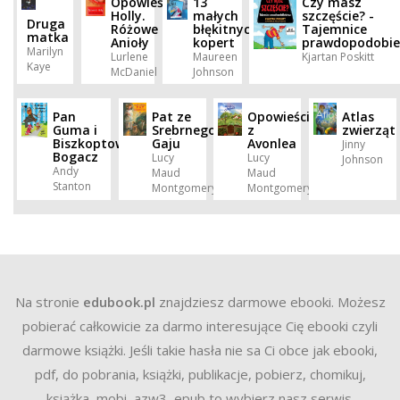
Opowieść
13
Czy masz
Holly.
małych
szczęście? -
Druga
Różowe
błękitnych
Tajemnice
matka
Anioły
kopert
prawdopodobi
Marilyn
Lurlene
Maureen
Kjartan Poskitt
Kaye
McDaniel
Johnson
Pan
Pat ze
Opowieści
Atlas
Guma i
Srebrnego
z
zwierząt
Biszkoptowy
Gaju
Avonlea
Jinny
Bogacz
Lucy
Lucy
Johnson
Andy
Maud
Maud
Stanton
Montgomery
Montgomery
Na stronie
edubook.pl
znajdziesz darmowe ebooki. Możesz
pobierać całkowicie za darmo interesujące Cię ebooki czyli
darmowe książki. Jeśli takie hasła nie sa Ci obce jak ebooki,
pdf, do pobrania, książki, publikacje, pobierz, chomikuj,
książka, mobi, azw3, epub to wybierz nasz serwis.