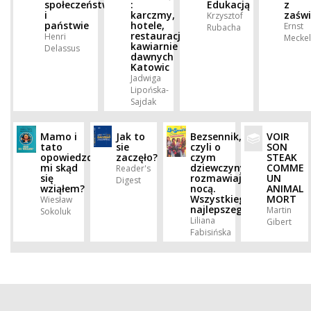
społeczeństwie
:
Edukacją
z
i
karczmy,
zaśw
Krzysztof
państwie
hotele,
Ernst
Rubacha
restauracje,
Henri
Mecke
kawiarnie
Delassus
dawnych
Katowic
Jadwiga
Lipońska-
Sajdak
Mamo i
Jak to
Bezsennik,
VOIR
tato
sie
czyli o
SON
opowiedzcie
zaczęło?
czym
STEAK
mi skąd
dziewczyny
COMME
Reader's
się
rozmawiają
UN
Digest
wziąłem?
nocą.
ANIMAL
Wszystkiego
MORT
Wiesław
najlepszego
Martin
Sokoluk
Liliana
Gibert
Fabisińska