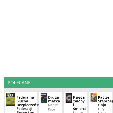
POLECANE
Federalna
Druga
Księga
Pat ze
Służba
matka
żałoby
Srebrne
Bezpieczeństwa
i
Gaju
Marilyn
Federacji
śmierci
Lucy
Kaye
Rosyjskiej
Marian