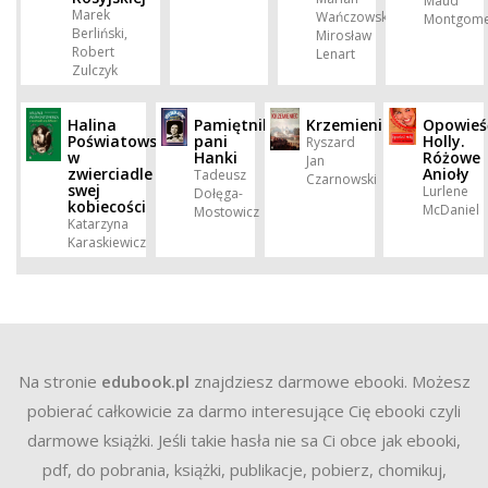
Maud
Marek
Wańczowski,
Montgome
Berliński,
Mirosław
Robert
Lenart
Zulczyk
Halina
Pamiętnik
Krzemieniec
Opowieś
Poświatowska
pani
Holly.
Ryszard
w
Hanki
Różowe
Jan
zwierciadle
Anioły
Tadeusz
Czarnowski
swej
Lurlene
Dołęga-
kobiecości
McDaniel
Mostowicz
Katarzyna
Karaskiewicz
Na stronie
edubook.pl
znajdziesz darmowe ebooki. Możesz
pobierać całkowicie za darmo interesujące Cię ebooki czyli
darmowe książki. Jeśli takie hasła nie sa Ci obce jak ebooki,
pdf, do pobrania, książki, publikacje, pobierz, chomikuj,