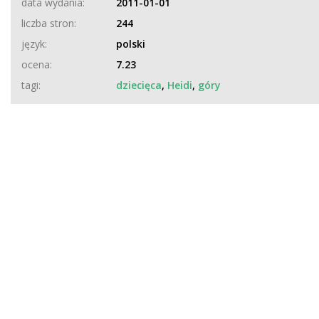
data wydania:
2011-01-01
liczba stron:
244
język:
polski
ocena:
7.23
tagi:
dziecięca
,
Heidi
,
góry