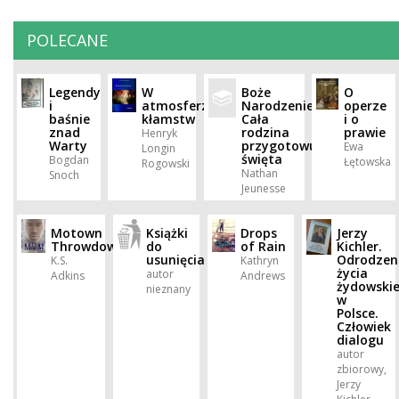
POLECANE
Legendy
W
Boże
O
i
atmosferze
Narodzenie.
operze
baśnie
kłamstw
Cała
i o
znad
rodzina
prawie
Henryk
Warty
przygotowuje
Ewa
Longin
święta
Bogdan
Łętowska
Rogowski
Nathan
Snoch
Jeunesse
Motown
Książki
Drops
Jerzy
Throwdown
do
of Rain
Kichler.
usunięcia
Odrodzen
K.S.
Kathryn
życia
autor
Adkins
Andrews
żydowski
nieznany
w
Polsce.
Człowiek
dialogu
autor
zbiorowy,
Jerzy