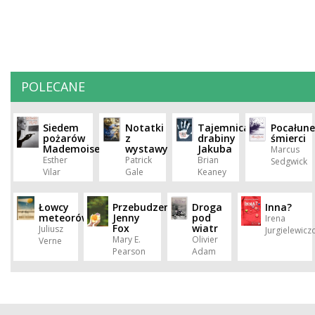
POLECANE
Siedem
Notatki
Tajemnica
Pocałun
pożarów
z
drabiny
śmierci
Mademoiselle
wystawy
Jakuba
Marcus
Esther
Patrick
Brian
Sedgwick
Vilar
Gale
Keaney
Łowcy
Przebudzenie
Droga
Inna?
meteorów
Jenny
pod
Irena
Fox
wiatr
Juliusz
Jurgielewic
Mary E.
Olivier
Verne
Pearson
Adam