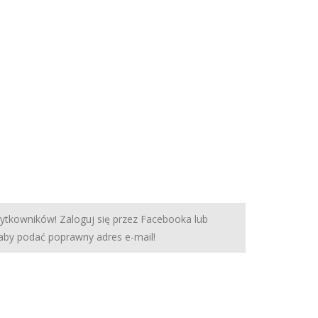
żytkowników! Zaloguj się przez Facebooka lub
 aby podać poprawny adres e-mail!