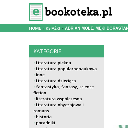
ADRIAN MOLE. MĘKI DORASTAN
HOME
KSIĄŻKI
KATEGORIE
Literatura piękna
Literatura popularnonaukowa
Inne
Literatura dziecięca
fantastyka, fantasy, science
fiction
literatura współczesna
Literatura obyczajowa i
romans
historia
poradniki