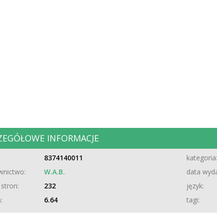
ZEGÓŁOWE INFORMACJE
8374140011
kategoria
nictwo:
W.A.B.
data wyda
 stron:
232
język:
:
6.64
tagi: