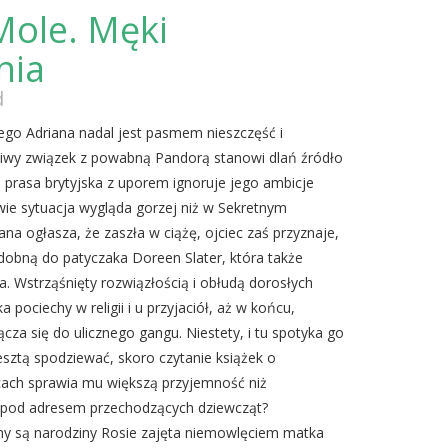
Mole. Męki
nia
d
iego Adriana nadal jest pasmem nieszczęść i
liwy związek z powabną Pandorą stanowi dlań źródło
 a prasa brytyjska z uporem ignoruje jego ambicje
iwie sytuacja wygląda gorzej niż w Sekretnym
ana ogłasza, że zaszła w ciążę, ojciec zaś przyznaje,
dobną do patyczaka Doreen Slater, która także
a. Wstrząśnięty rozwiązłością i obłudą dorosłych
 pociechy w religii i u przyjaciół, aż w końcu,
cza się do ulicznego gangu. Niestety, i tu spotyka go
sztą spodziewać, skoro czytanie książek o
cach sprawia mu większą przyjemność niż
 pod adresem przechodzących dziewcząt?
y są narodziny Rosie zajęta niemowlęciem matka