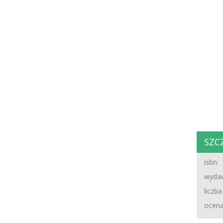
SZC
isbn:
wydaw
liczba
ocena