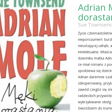
Adrian 
dorasta
Sue Townsen
Życie czternastoletn
nieporozumień: burz
nieustającej udręki,
intelektualne. Właśc
dzienniku matka Adri
że miał romans z po
spodziewa się dzieck
Adrian daremnie szuka
zdesperowany, przyłą
zawód czegóż się zre
radzieckich przywód
wykrzykiwanie obelg
Gwoździem do trumn